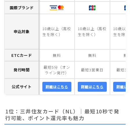
国際ブランド
18歳以上（高校
18歳以上（高校
18歳以
申込対象
生を除く）
生を除く）
生を除く
ETCカード
無料
無料
無
最短5分（オン
発行時間
最短3営業日
最短3
ライン発行）
公式サイト
詳細はこちら
詳細はこちら
詳細は
1位：三井住友カード（NL）｜最短10秒で発
行可能、ポイント還元率も魅力