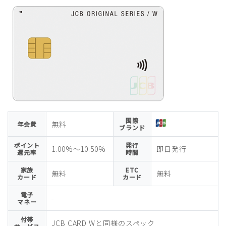
国際
無料
年会費
ブランド
ポイント
発行
1.00%〜10.50%
即日発行
還元率
時間
家族
ETC
無料
無料
カード
カード
電子
-
マネー
付帯
JCB CARD Wと同様のスペック