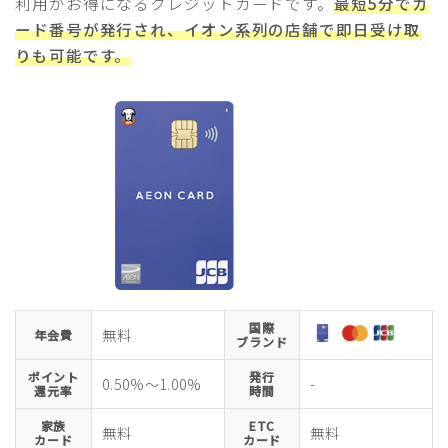
利用がお得になるクレジットカードです。
最短5分でカ
ード番号が発行され、イオン系列の店舗で即日受け取
りも可能です。
国際
無料
年会費
ブランド
ポイント
発行
0.50%〜1.00%
-
還元率
時間
家族
ETC
無料
無料
カード
カード