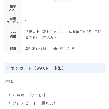
電子
-
マネー
付帯
-
サービス
18歳以上（高校生の方は、卒業年度の1月1日以
入会
資格
降であれば申込み可）
海外旅行保険：- 国内旅行保険：-
保険
イオンカード（WAON一体型）
の特徴
年会費：永年無料
発行スピード：最短5分