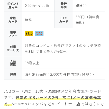
ポイント
発行
0.50%〜7.00%
即日発行
還元率
時間
550円（初年度
家族
ETC
無料
カード
カード
無料）
電子
マネー
対象のコンビニ・飲食店でスマホのタッチ決済
付帯
サービス
を利用すると最大7％還元
入会
18歳以上
資格
海外旅行保険：2,000万円 国内旅行保険：-
保険
JCBカードWは、18歳～39歳限定の年会費無料カード
です。
通常のJCBカードの2倍、常に1.0％の高還元率
で、
Amazonやスタバなどのパートナー店ではさらにポ