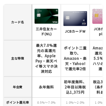
カード名
三井住友カー
JCBカ
JCBカードW
ド(NL)
plus
最大7.0%還
ポイント二重
Amaz
元の高還元
取り、
還元率
率、Apple
Amazon・楽
5.5%
主な特徴
Pay・楽天ペ
天・Yahoo!
ハリの
イ等スマホ決
で還元率2倍
還元
済対応
初年度無料、
税込3,
永年無料
2年目以降税
（条件
年会費
込1,375円
料あ
ポイント還元率
0.5%～7.0%
1.0%～2.0%
1.0%～